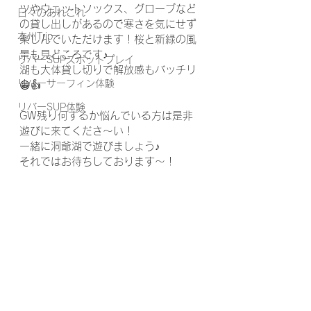
ツやウェットソックス、グローブなど
日々のあれこれ
の貸し出しがあるので寒さを気にせず
本州Trip
楽しんでいただけます！桜と新緑の風
景も見どころです♪
リバーSUPスポットプレイ
湖も大体貸し切りで解放感もバッチリ
リバーサーフィン体験
😁👍
リバーSUP体験
GW残り何するか悩んでいる方は是非
遊びに来てくださ～い！
一緒に洞爺湖で遊びましょう♪
それではお待ちしております～！