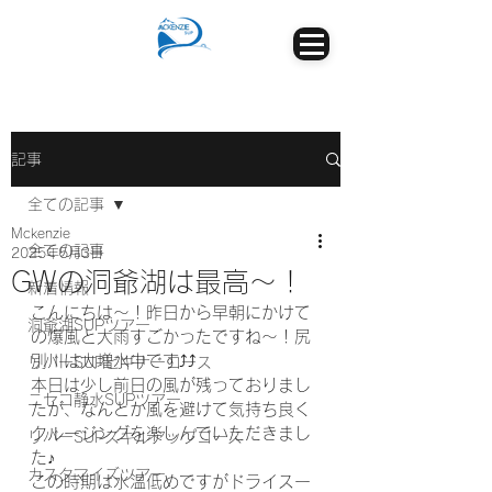
記事
全ての記事
Mckenzie
全ての記事
2025年5月3日
GWの洞爺湖は最高～！
新着情報
こんにちは～！昨日から早朝にかけて
洞爺湖SUPツアー
の爆風と大雨すごかったですね～！尻
別川は大増水中です⤴⤴
リバーSUPビギナーコース
本日は少し前日の風が残っておりまし
ニセコ静水SUPツアー
たが、なんとか風を避けて気持ち良く
クルージングを楽しんでいただきまし
リバーSUPスキルアップコース
た♪
カスタマイズツアー
この時期は水温低めですがドライスー