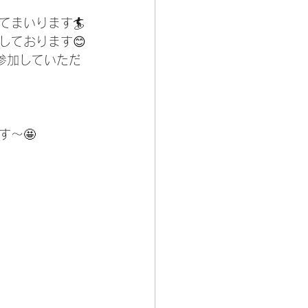
てまいります🏄
しております😊
参加していただ
～🤩