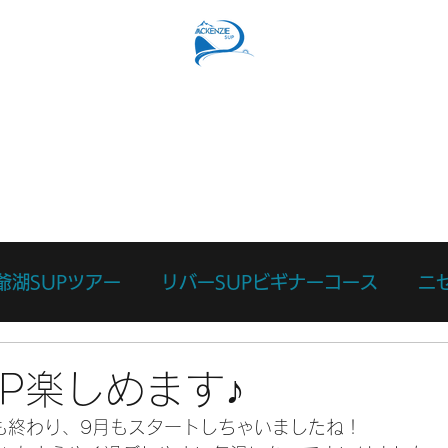
SUPコース
リバーSUPコース
予約フォーム
スタッ
爺湖SUPツアー
リバーSUPビギナーコース
ニ
日
ース
カスタマイズツアー
日々のあれこれ
本
UP楽しめます♪
も終わり、9月もスタートしちゃいましたね！
リバーサーフィン体験
リバーSUP体験