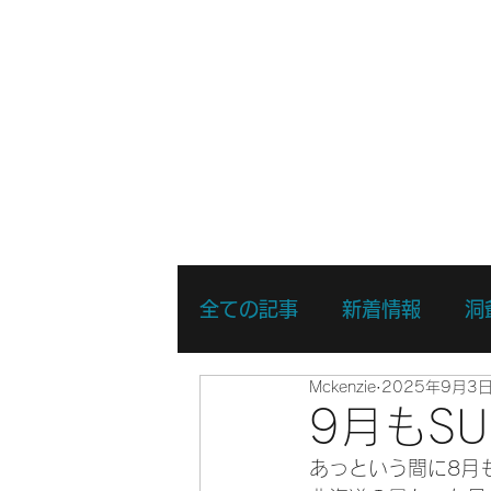
ホーム
新着情報
湖・静水
全ての記事
新着情報
洞
Mckenzie
2025年9月3
リバーSUPスキルアップコ
9月もS
あっという間に8月
リバーSUPスポットプレイ