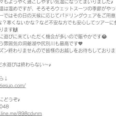
々もようやく過ごしやすい気温になってまいりました♪
温は温めですが、そろそろウェットスーツの季節がやっ
ーではその日の天候に応じてパドリングウェアをご用意
な？寒くないかな？など不安な方でも安心してツアーに
ります🙌
に遊びに来ていただく機会が多いので賑やかです😂
う雰囲気の洞爺湖や尻別川も最高です💙
ズン終わりませんので皆様のお越しをお待ちしております
だ水遊びは終わらない～♪
ら↓
ziesup.com/
にどうぞ♪
048
e.line.me/898cdvnm