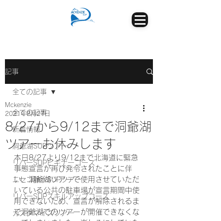
記事
全ての記事
Mckenzie
全ての記事
2021年8月27日
8/27から9/12まで洞爺湖
新着情報
ツアーお休みします
洞爺湖SUPツアー
本日8/27より9/12まで北海道に緊急
リバーSUPビギナーコース
事態宣言が再び発令されたことに伴
い、洞爺湖ツアーで使用させていただ
ニセコ静水SUPツアー
いている公共の駐車場が宣言期間中使
リバーSUPスキルアップコース
用できないため、宣言が解除されるま
で洞爺湖でのツアーが開催できなくな
カスタマイズツアー