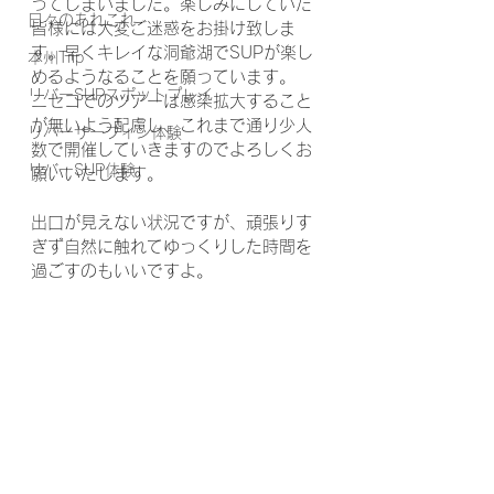
ってしまいました。楽しみにしていた
日々のあれこれ
皆様には大変ご迷惑をお掛け致しま
す。早くキレイな洞爺湖でSUPが楽し
本州Trip
めるようなることを願っています。
リバーSUPスポットプレイ
ニセコでのツアーは感染拡大すること
が無いよう配慮し、これまで通り少人
リバーサーフィン体験
数で開催していきますのでよろしくお
リバーSUP体験
願いいたします。
出口が見えない状況ですが、頑張りす
ぎず自然に触れてゆっくりした時間を
過ごすのもいいですよ。