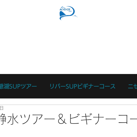
SUPコース
リバーSUPコース
予約フォーム
スタッ
爺湖SUPツアー
リバーSUPビギナーコース
ニ
8日
ース
カスタマイズツアー
日々のあれこれ
本
静水ツアー＆ビギナーコ
リバーサーフィン体験
リバーSUP体験