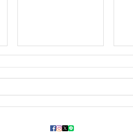
洞爺湖日和が続いてます！！
Go
✨