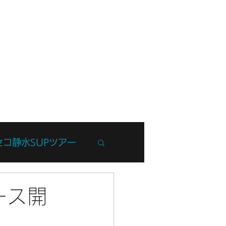
フ紹介
ブログ
お問い合わせ
セコ静水SUPツアー
州Trip
ース開