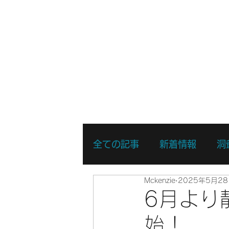
ホーム
新着情報
湖・静水
全ての記事
新着情報
洞
Mckenzie
2025年5月2
リバーSUPスキルアップコ
6月より
始！
リバーSUPスポットプレイ