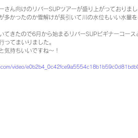
ーさん向けのリバーSUPツアーが盛り上がっておりまし
が多かったのか雪解けが長引いて川の水位もいい水量を
いてきたので6月から始まるリバーSUPビギナーコース
に行ってまいりました。
と気持ちいいですね～！
tatic.com/video/e0b2b4_0c42fce9a5554c18b1b59c0d81b