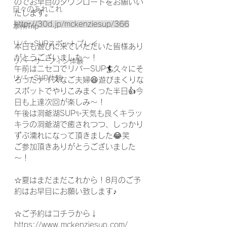
のでお早目のダウンロードをお願いい
日々のあれこれ
たします。
http://30d.jp/mckenziesup/366
本州Trip
リバーSUPスポットプレイ
本日も遊びに来ていただいた皆様あり
がとうございました～！
リバーサーフィン体験
午前はニセコでリバーSUP🏄久々にそ
リバーSUP体験
ろったナイスなご夫婦😆遊びまくりな
スポットでやりこみまくった半日👍今
日も上達次回が楽しみ～！
午後は洞爺湖SUP✨天気も良くキラッ
キラの洞爺湖で癒されつつ、しっかり
ずぶ濡れになって頂きました😂笑
ご参加頂きありがとうございました
～！
☆夏はまだまだこれから！8月のご予
約はお早目にお願い致します♪
☆ご予約はコチラから↓
https://www.mckenziesup.com/