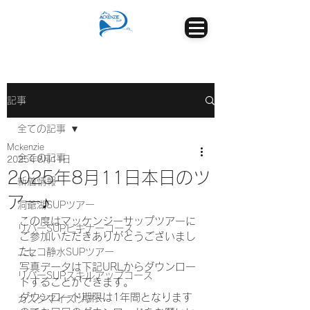
記事
全ての記事
Mckenzie
全ての記事
2025年8月11日
2025年8月11日本日のツ
新着情報
アー♪
洞爺湖SUPツアー
この度はマッケンジーサップツアーに
リバーSUPビギナーコース
ご参加いただきありがとうございまし
た。
ニセコ静水SUPツアー
写真データは下記URLからダウンロー
リバーSUPスキルアップコース
ドすることができます。
ダウンロード期限は1年間となります
カスタマイズツアー