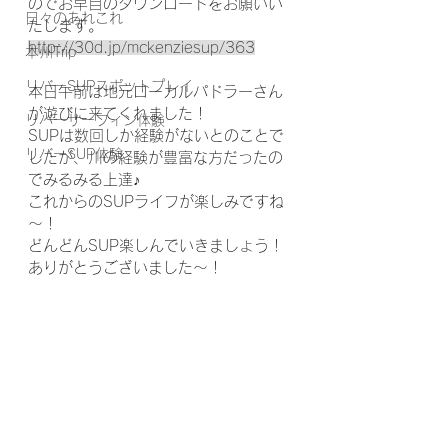
のでお早目のダウンロードをお願いい
日々のあれこれ
たします。
http://30d.jp/mckenziesup/363
本州Trip
リバーSUPスポットプレイ
本日午前は地元ローカルパドラーさん
が遊びに来てくれました！
リバーサーフィン体験
SUPは数回しか経験がないとのことで
リバーSUP体験
したが、川の経験が豊富な方だったの
でみるみる上達♪
これからのSUPライフが楽しみですね
～！
どんどんSUP楽しんでいきましょう！
ありがとうございました～！