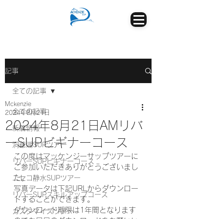
記事
全ての記事
Mckenzie
全ての記事
2024年8月21日
2024年8月21日AMリバ
新着情報
ーSUPビギナーコース
洞爺湖SUPツアー
この度はマッケンジーサップツアーに
リバーSUPビギナーコース
ご参加いただきありがとうございまし
た。
ニセコ静水SUPツアー
写真データは下記URLからダウンロー
リバーSUPスキルアップコース
ドすることができます。
ダウンロード期限は1年間となります
カスタマイズツアー