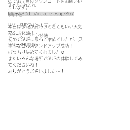
のでお早目のダウンロードをお願いい
日々のあれこれ
たします。
http://30d.jp/mckenziesup/357
本州Trip
リバーSUPスポットプレイ
本日は予報が変わってとてもいい天気
でSUP体験！
リバーサーフィン体験
初めてSUPに乗るご家族でしたが、見
リバーSUP体験
事みなさんスタンドアップ成功！
ばっちり決めてくれました☺
またいろんな場所でSUPの体験してみ
てくださいね！
ありがとうございました～！！