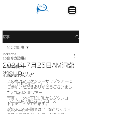
記事
全ての記事
Mckenzie
全ての記事
2024年7月25日
2024年7月25日AM洞爺
新着情報
湖SUPツアー
洞爺湖SUPツアー
この度はマッケンジーサップツアーに
リバーSUPビギナーコース
ご参加いただきありがとうございまし
た。
ニセコ静水SUPツアー
写真データは下記URLからダウンロー
リバーSUPスキルアップコース
ドすることができます。
ダウンロード期限は1年間となります
カスタマイズツアー