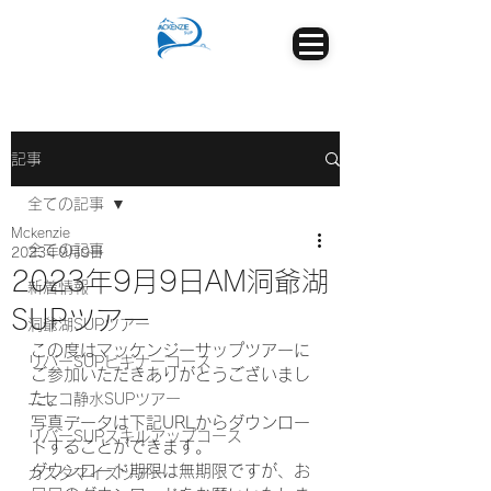
記事
全ての記事
Mckenzie
全ての記事
2023年9月9日
2023年9月9日AM洞爺湖
新着情報
SUPツアー
洞爺湖SUPツアー
この度はマッケンジーサップツアーに
リバーSUPビギナーコース
ご参加いただきありがとうございまし
た。
ニセコ静水SUPツアー
写真データは下記URLからダウンロー
リバーSUPスキルアップコース
ドすることができます。
ダウンロード期限は無期限ですが、お
カスタマイズツアー