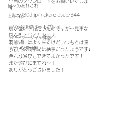
早目のダウンロードをお願いいたしま
日々のあれこれ
す。
http://30d.jp/mckenziesup/344
本州Trip
リバーSUPスポットプレイ
風が強い予報だったのですが〜見事な
凪を引き当てたお二人！
リバーサーフィン体験
洞爺湖にはよく来るけどいつもとは違
リバーSUP体験
う視点の洞爺湖は絶景だったようです♪
色んな遊びもできてよかったです！
また遊びに来てね〜！
ありがとうございました！