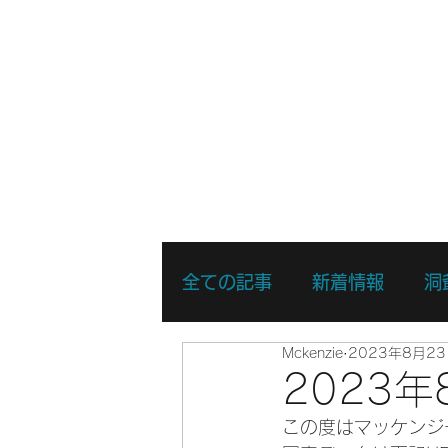
ホーム
新着情報
湖・静水
全ての記事
新着情報
洞
Mckenzie
2023年8月2
リバーSUPスキルアップコ
2023
この度はマッケンジ
リバーSUPスポットプレイ