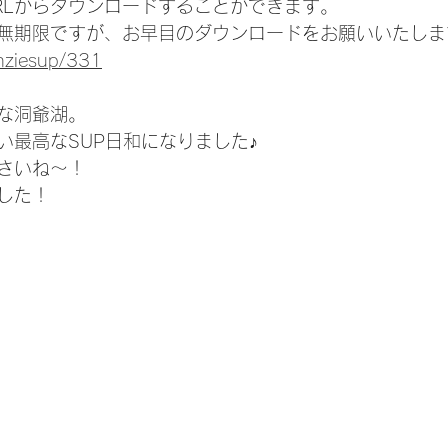
RLからダウンロードすることができます。
無期限ですが、お早目のダウンロードをお願いいたしま
enziesup/331
な洞爺湖。
い最高なSUP日和になりました♪
さいね〜！
した！