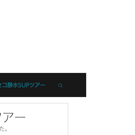
フ紹介
ブログ
お問い合わせ
セコ静水SUPツアー
州Trip
ツアー
た。