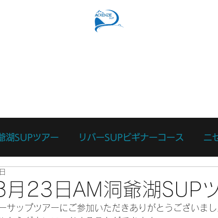
SUPコース
リバーSUPコース
予約フォーム
スタッ
爺湖SUPツアー
リバーSUPビギナーコース
ニ
3日
ース
カスタマイズツアー
日々のあれこれ
本
年8月23日AM洞爺湖SUP
ーサップツアーにご参加いただきありがとうございまし
リバーサーフィン体験
リバーSUP体験