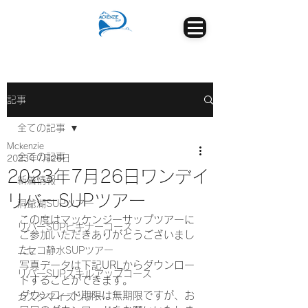
記事
全ての記事
Mckenzie
全ての記事
2023年7月26日
2023年7月26日ワンデイ
新着情報
リバーSUPツアー
洞爺湖SUPツアー
この度はマッケンジーサップツアーに
リバーSUPビギナーコース
ご参加いただきありがとうございまし
た。
ニセコ静水SUPツアー
写真データは下記URLからダウンロー
リバーSUPスキルアップコース
ドすることができます。
ダウンロード期限は無期限ですが、お
カスタマイズツアー