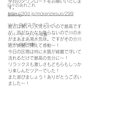
早目のダウンロードをお願いいたしま
日々のあれこれ
す。
http://30d.jp/mckenziesup/299
本州Trip
リバーSUPスポットプレイ
最近は暑いし天気もいいので最高です
が、雨がなかなか降らないので川の水
リバーサーフィン体験
がまあまあ渇水気味。ですがその分川
リバーSUP体験
底が綺麗に見えて感動〜！
今日の区間は特に水質が綺麗で浮いて
流れるだけで最高の気分に〜！
リラックスも激しさもどちらもしっか
り楽しんだツアーでした！
また遊びましょう！ありがとうござい
ました〜！