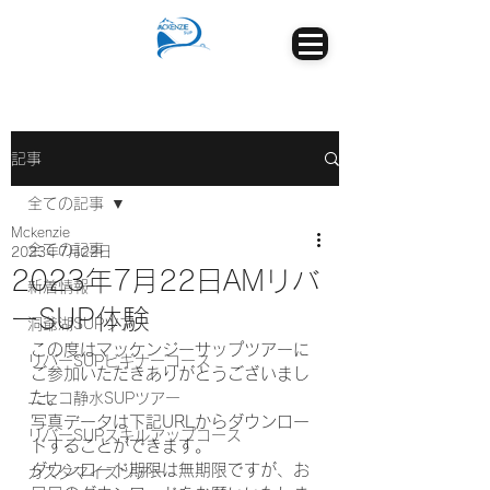
記事
全ての記事
Mckenzie
全ての記事
2023年7月22日
2023年7月22日AMリバ
新着情報
ーSUP体験
洞爺湖SUPツアー
この度はマッケンジーサップツアーに
リバーSUPビギナーコース
ご参加いただきありがとうございまし
た。
ニセコ静水SUPツアー
写真データは下記URLからダウンロー
リバーSUPスキルアップコース
ドすることができます。
ダウンロード期限は無期限ですが、お
カスタマイズツアー