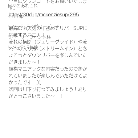
早目のダウンロードをお願いいたしま
日々のあれこれ
す。
http://30d.jp/mckenziesup/295
本州Trip
リバーSUPスポットプレイ
最高のお天気の中初めてリバーSUPに
挑戦するお二人！
リバーサーフィン体験
流れの横断（フェリーグライド）や流
リバーSUP体験
れへの入り方（ストリームイン）とち
ょこっとダウンリバーを楽しんでいた
だきました〜！
結構マニアックな内容だったので驚か
れていましたが楽しんでいただけてよ
かったです！笑
次回は川下り行ってみましょう！あり
がとうございました〜！！