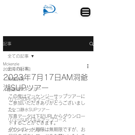
記事
全ての記事
Mckenzie
全ての記事
2023年7月17日
2023年7月17日AM洞爺
新着情報
湖SUPツアー
洞爺湖SUPツアー
この度はマッケンジーサップツアーに
リバーSUPビギナーコース
ご参加いただきありがとうございまし
た。
ニセコ静水SUPツアー
写真データは下記URLからダウンロー
リバーSUPスキルアップコース
ドすることができます。
ダウンロード期限は無期限ですが、お
カスタマイズツアー