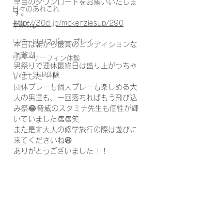
早目のダウンロードをお願いいたしま
日々のあれこれ
す。
http://30d.jp/mckenziesup/290
本州Trip
リバーSUPスポットプレイ
本日は朝から最高のコンディションな
洞爺湖！
リバーサーフィン体験
男祭りで連休最終日は盛り上がっちゃ
リバーSUP体験
いました〜！
団体プレーも個人プレーも楽しめる大
人の男達も、一回落ちればもう飛び込
み祭😂脅威のスタミナ先生も個性が輝
いていました👏👏笑
また是非大人の修学旅行の際は遊びに
来てくださいね😆
ありがとうございました！！