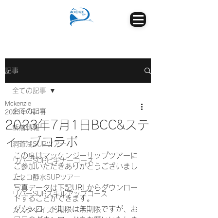
記事
全ての記事
Mckenzie
全ての記事
2023年7月1日
2023年7月1日BCC&ステ
新着情報
ィーブコラボ
洞爺湖SUPツアー
この度はマッケンジーサップツアーに
リバーSUPビギナーコース
ご参加いただきありがとうございまし
た。
ニセコ静水SUPツアー
写真データは下記URLからダウンロー
リバーSUPスキルアップコース
ドすることができます。
ダウンロード期限は無期限ですが、お
カスタマイズツアー