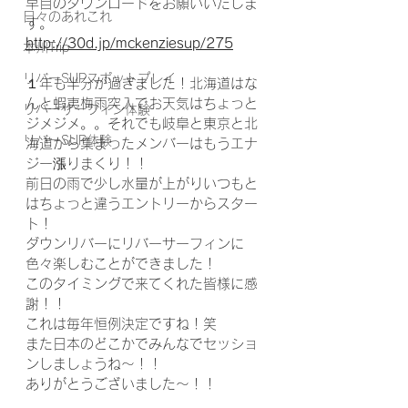
早目のダウンロードをお願いいたしま
日々のあれこれ
す。
http://30d.jp/mckenziesup/275
本州Trip
リバーSUPスポットプレイ
１年も半分が過ぎました！北海道はな
んと蝦夷梅雨突入でお天気はちょっと
リバーサーフィン体験
ジメジメ。。それでも岐阜と東京と北
リバーSUP体験
海道から集まったメンバーはもうエナ
ジー漲りまくり！！
前日の雨で少し水量が上がりいつもと
はちょっと違うエントリーからスター
ト！
ダウンリバーにリバーサーフィンに
色々楽しむことができました！
このタイミングで来てくれた皆様に感
謝！！
これは毎年恒例決定ですね！笑
また日本のどこかでみんなでセッショ
ンしましょうね〜！！
ありがとうございました〜！！