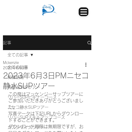
記事
全ての記事
Mckenzie
全ての記事
2023年6月3日
2023年6月3日PMニセコ
新着情報
静水SUPツアー
洞爺湖SUPツアー
この度はマッケンジーサップツアーに
リバーSUPビギナーコース
ご参加いただきありがとうございまし
た。
ニセコ静水SUPツアー
写真データは下記URLからダウンロー
リバーSUPスキルアップコース
ドすることができます。
ダウンロード期限は無期限ですが、お
カスタマイズツアー