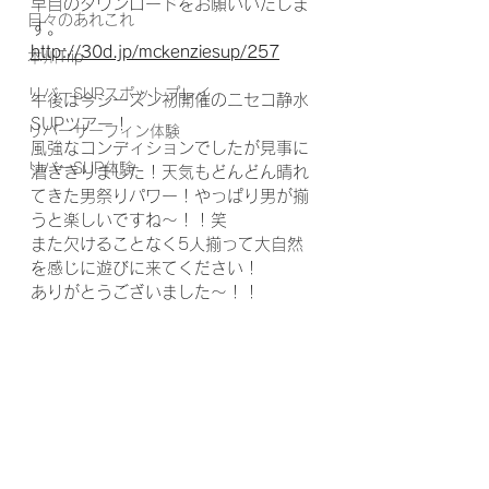
早目のダウンロードをお願いいたしま
日々のあれこれ
す。
http://30d.jp/mckenziesup/257
本州Trip
リバーSUPスポットプレイ
午後は今シーズン初開催のニセコ静水
SUPツアー！
リバーサーフィン体験
風強なコンディションでしたが見事に
リバーSUP体験
漕ぎきりました！天気もどんどん晴れ
てきた男祭りパワー！やっぱり男が揃
うと楽しいですね〜！！笑
また欠けることなく5人揃って大自然
を感じに遊びに来てください！
ありがとうございました〜！！