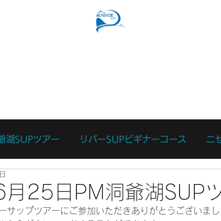
SUPコース
リバーSUPコース
予約フォーム
スタッ
爺湖SUPツアー
リバーSUPビギナーコース
ニ
5日
ース
カスタマイズツアー
日々のあれこれ
本
年6月25日PM洞爺湖SUP
ーサップツアーにご参加いただきありがとうございまし
リバーサーフィン体験
リバーSUP体験