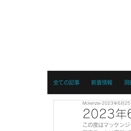
ホーム
新着情報
湖・静水
全ての記事
新着情報
洞
Mckenzie
2023年6月2
リバーSUPスキルアップコ
2023
この度はマッケンジ
リバーSUPスポットプレイ