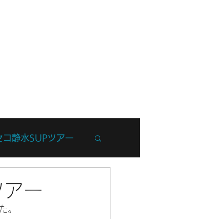
フ紹介
ブログ
お問い合わせ
セコ静水SUPツアー
州Trip
ツアー
た。