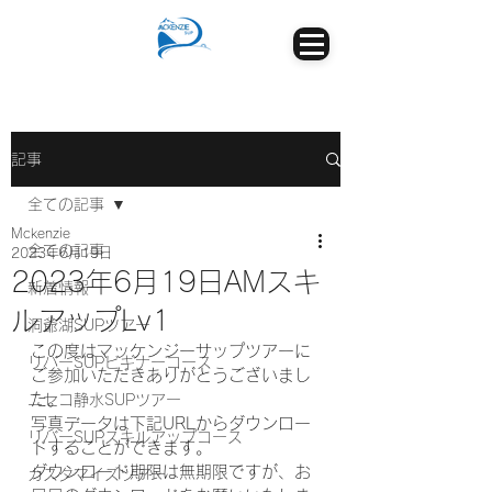
記事
全ての記事
Mckenzie
全ての記事
2023年6月19日
2023年6月19日AMスキ
新着情報
ルアップLv1
洞爺湖SUPツアー
この度はマッケンジーサップツアーに
リバーSUPビギナーコース
ご参加いただきありがとうございまし
た。
ニセコ静水SUPツアー
写真データは下記URLからダウンロー
リバーSUPスキルアップコース
ドすることができます。
ダウンロード期限は無期限ですが、お
カスタマイズツアー