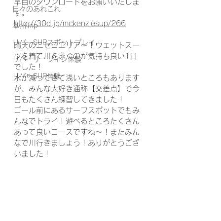
早目のダウンロードをお願いいたしま
日々のあれこれ
す。
http://30d.jp/mckenziesup/266
本州Trip
リバーSUPスポットプレイ
晴天のニセコエリア〜！ウェットスー
ツを着て川を泳ぐのが気持ち良い1日
リバーサーフィン体験
でした！
リバーSUP体験
水が減ってきて浅いところもあります
が、みんな大好き通称【交差点】で今
日もたくさん練習してきました！
ゴール前にあるサーフスポットでもみ
んなでトライ！遊べるところたくさん
あって良いコースですね〜！またみん
なで川行きましょう！ありがとうござ
いました！