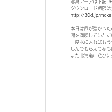
写真データは下記U
ダウンロード期限は
http://30d.jp/mck
本日は風が強かった
湖を満喫していただ
一度水に入ればもう
しんでもらえて私も
また北海道に遊びに