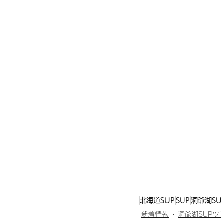
北海道SUP
SUP
洞爺湖SU
新着情報
洞爺湖SUPツ