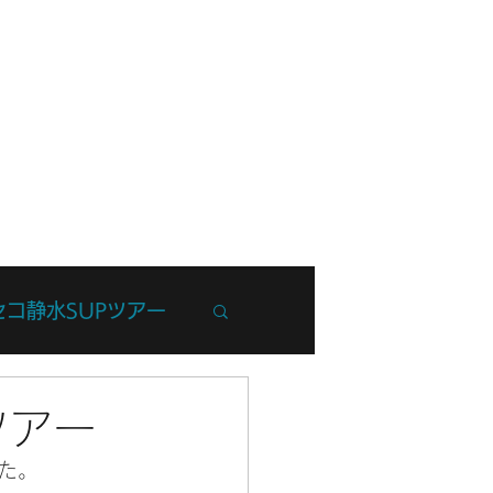
フ紹介
ブログ
お問い合わせ
セコ静水SUPツアー
州Trip
ツアー
た。