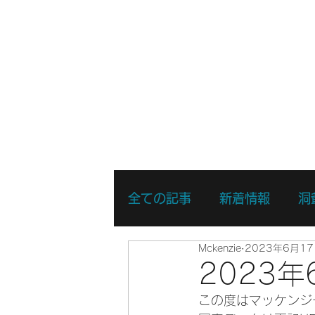
ホーム
新着情報
湖・静水
全ての記事
新着情報
洞
Mckenzie
2023年6月1
リバーSUPスキルアップコ
2023
この度はマッケンジ
リバーSUPスポットプレイ