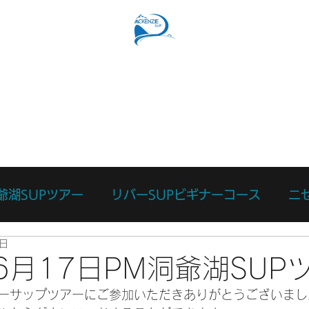
SUPコース
リバーSUPコース
予約フォーム
スタッ
爺湖SUPツアー
リバーSUPビギナーコース
ニ
7日
ース
カスタマイズツアー
日々のあれこれ
本
年6月17日PM洞爺湖SUP
ーサップツアーにご参加いただきありがとうございまし
リバーサーフィン体験
リバーSUP体験