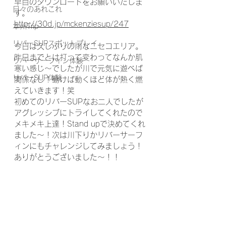
早目のダウンロードをお願いいたしま
日々のあれこれ
す。
http://30d.jp/mckenziesup/247
本州Trip
リバーSUPスポットプレイ
今日は久しぶりの雨なニセコエリア。
昨日までとは打って変わってなんか肌
リバーサーフィン体験
寒い感じ〜でしたが川で元気に遊べば
リバーSUP体験
関係なし！動けば動くほど体が熱く燃
えていきます！笑
初めてのリバーSUPなお二人でしたが
アグレッシブにトライしてくれたので
メキメキ上達！Stand upで決めてくれ
ました〜！次は川下りかリバーサーフ
ィンにもチャレンジしてみましょう！
ありがとうございました〜！！