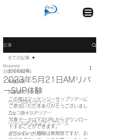
記事
全ての記事
Mckenzie
全ての記事
2023年5月21日
2023年5月21日AMリバ
新着情報
ーSUP体験
洞爺湖SUPツアー
この度はマッケンジーサップツアーに
リバーSUPビギナーコース
ご参加いただきありがとうございまし
た。
ニセコ静水SUPツアー
写真データは下記URLからダウンロー
リバーSUPスキルアップコース
ドすることができます。
ダウンロード期限は無期限ですが、お
カスタマイズツアー