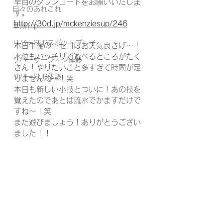
早目のダウンロードをお願いいたしま
日々のあれこれ
す。
http://30d.jp/mckenziesup/246
本州Trip
リバーSUPスポットプレイ
本日午後のニセコはお天気良さげ〜！
水位もバッチリで遊べるところがたく
リバーサーフィン体験
さん！やりたいこと多すぎて時間が足
リバーSUP体験
りませんね〜！笑
本日も新しい小技とついに！あの技を
覚えたのであとは流水でかますだけで
すね〜！笑
また遊びましょう！ありがとうござい
ました！！