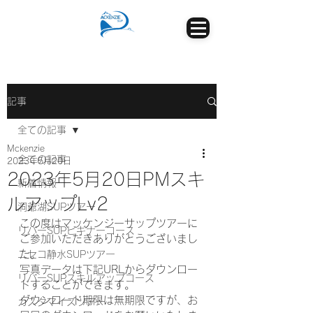
記事
全ての記事
Mckenzie
全ての記事
2023年5月20日
2023年5月20日PMスキ
新着情報
ルアップLv2
洞爺湖SUPツアー
この度はマッケンジーサップツアーに
リバーSUPビギナーコース
ご参加いただきありがとうございまし
た。
ニセコ静水SUPツアー
写真データは下記URLからダウンロー
リバーSUPスキルアップコース
ドすることができます。
ダウンロード期限は無期限ですが、お
カスタマイズツアー