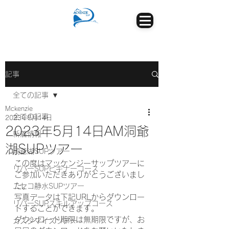
記事
全ての記事
Mckenzie
全ての記事
2023年5月14日
2023年5月14日AM洞爺
新着情報
湖SUPツアー
洞爺湖SUPツアー
この度はマッケンジーサップツアーに
リバーSUPビギナーコース
ご参加いただきありがとうございまし
た。
ニセコ静水SUPツアー
写真データは下記URLからダウンロー
リバーSUPスキルアップコース
ドすることができます。
ダウンロード期限は無期限ですが、お
カスタマイズツアー