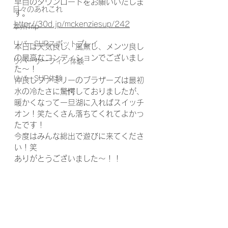
早目のダウンロードをお願いいたしま
日々のあれこれ
す。
http://30d.jp/mckenziesup/242
本州Trip
リバーSUPスポットプレイ
本日は天気良し、風無し、メンツ良し
の最高なコンディションでございまし
リバーサーフィン体験
た〜！
リバーSUP体験
仲良しファミリーのブラザーズは最初
水の冷たさに驚愕しておりましたが、
暖かくなって一旦湖に入ればスイッチ
オン！笑たくさん落ちてくれてよかっ
たです！
今度はみんな総出で遊びに来てくださ
い！笑
ありがとうございました〜！！