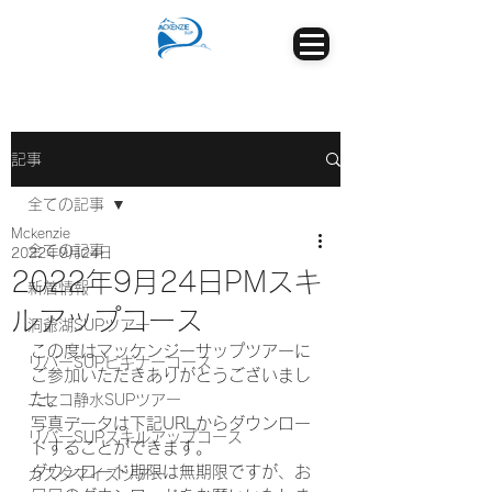
記事
全ての記事
Mckenzie
全ての記事
2022年9月24日
2022年9月24日PMスキ
新着情報
ルアップコース
洞爺湖SUPツアー
この度はマッケンジーサップツアーに
リバーSUPビギナーコース
ご参加いただきありがとうございまし
た。
ニセコ静水SUPツアー
写真データは下記URLからダウンロー
リバーSUPスキルアップコース
ドすることができます。
ダウンロード期限は無期限ですが、お
カスタマイズツアー