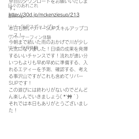
早目のダウンロードをお願いいたしま
日々のあれこれ
す。
http://30d.jp/mckenziesup/213
本州Trip
リバーSUPスポットプレイ
本日も熱いリバーSUPスキルアップコ
ース！
リバーサーフィン体験
今朝まで続いた雨のおかげで川が少し
リバーSUP体験
元気になりました！日頃の成果を発揮
するいいチャンスです！流れが速い分
いつもよりも早め早めに準備する、入
れるエディーを予測、確認する、考え
る事沢山ですがこれも含めてリバー
SUPです！
この遊びには終わりがないのでどんど
ん楽しんでいきましょう( *´艸｀)
それでは本日もありがとうございまし
た！