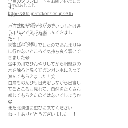
早目のダウンロードをお願いいたしま
日々のあれこれ
す。
http://30d.jp/mckenziesup/205
本州Trip
リバーSUPスポットプレイ
本日は風が強かったのでいつもとは違
うエリアでSUPを楽しんできまし
リバーサーフィン体験
た〜！
リバーSUP体験
天気はバッチリでしたのであんまり沖
に行かないところで気持ち良く漕いで
きました😄
途中の川でひんやりしてから洞爺湖の
水を触ると温くてガンガン水に入って
遊んでもらえました！笑
白鳥ものんびり日光浴しながら昼寝し
てるところも見れて、自然をたくさん
感じてもらえたのではないでしょうか
😊
また北海道に遊びに来てください
ね〜！ありがとうございました！！