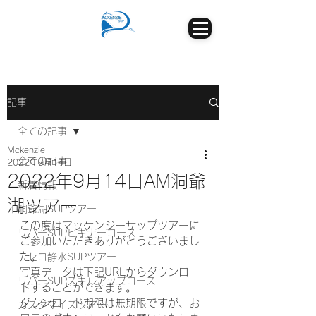
記事
全ての記事
Mckenzie
全ての記事
2022年9月14日
2022年9月14日AM洞爺
新着情報
湖ツアー
洞爺湖SUPツアー
この度はマッケンジーサップツアーに
リバーSUPビギナーコース
ご参加いただきありがとうございまし
た。
ニセコ静水SUPツアー
写真データは下記URLからダウンロー
リバーSUPスキルアップコース
ドすることができます。
ダウンロード期限は無期限ですが、お
カスタマイズツアー