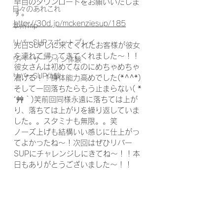
早目のダウンロードをお願いいたしま
日々のあれこれ
す。
http://30d.jp/mckenziesup/185
本州Trip
リバーSUPスポットプレイ
先日SUPしに来てくれたお客様が彼女
を連れて帰ってきてくれました～！！
リバーサーフィン体験
彼女さんは初めてなのにめちゃめちゃ
リバーSUP体験
漕げる！！身体能力高めでした(*^^*)
そして一回落ちたらもう止まらない( *
´艸｀)笑前回同様永遠に落ちては上が
り、落ちては上がりを繰り返していま
した。。スタミナも無限。。笑
ノーズ上げも結構いい感じに仕上がっ
てよかったね～！次回はぜひリバー
SUPにチャレンジしにきてね～！！本
日もありがとうございました～！！