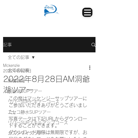
記事
全ての記事
Mckenzie
全ての記事
2022年8月28日
2022年8月28日AM洞爺
新着情報
湖ツアー
洞爺湖SUPツアー
この度はマッケンジーサップツアーに
リバーSUPビギナーコース
ご参加いただきありがとうございまし
た。
ニセコ静水SUPツアー
写真データは下記URLからダウンロー
リバーSUPスキルアップコース
ドすることができます。
ダウンロード期限は無期限ですが、お
カスタマイズツアー