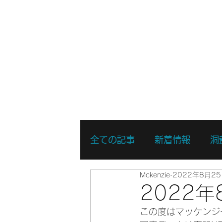
ホーム
新着情報
湖・静水
全ての記事
新着情報
洞
Mckenzie
2022年8月2
リバーSUPスキルアップコ
2022
この度はマッケンジ
リバーSUPスポットプレイ