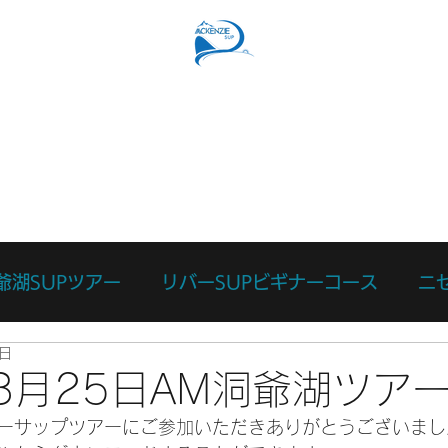
SUPコース
リバーSUPコース
予約フォーム
スタッ
爺湖SUPツアー
リバーSUPビギナーコース
ニ
5日
ース
カスタマイズツアー
日々のあれこれ
本
年8月25日AM洞爺湖ツア
ーサップツアーにご参加いただきありがとうございまし
リバーサーフィン体験
リバーSUP体験