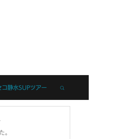
フ紹介
ブログ
お問い合わせ
セコ静水SUPツアー
州Trip
ー
た。