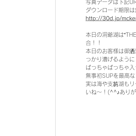
写真データは下記U
ダウンロード期限は
http://30d.jp/mck
本日の洞爺湖は”T
合！！
本日のお客様は御洒
っかり漕げるように
ばっちゃばっちゃ入っ
無事初SUPを最高
実は海や支笏湖もリ
いね～！(^^♪あり