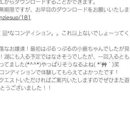
RLからダウンロードすることができます。
無期限ですが、お早目のダウンロードをお願いいたしま
enziesup/181
HE 凪”なコンディション。。これ以上ないでしょ～って
落なお嬢達！最初はぷるっぷるの小鹿ちゃんでしたが見
！湖にも入る予定ではなさそうでしたが、一回入るとも
てました(*^^*)やっぱりそうなるよね( *´艸｀)笑
なコンディションで体験してもらえてよかったです！
クエストいただければご案内いたしますのでぜひまた遊
がとうございました！！