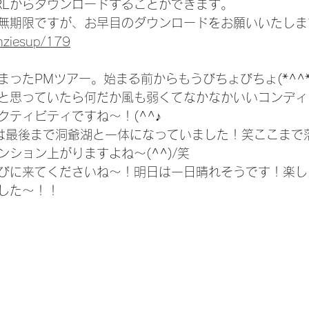
RLからダウンロードすることができます。
無期限ですが、お早目のダウンロードをお願いいたしま
enziesup/179
ったPMツアー。始まる前からもうびちょびちょ(*^^*
と思っていたら何だか風も弱くてなかなかいいコンディ
クティビティですね～！(^^♪
は最後まで洞爺湖と一体になっていました！笑ここまで
ション上がりますよね～(^^)/笑
びに来てくださいね～！明日は一日晴れそうです！楽し
した～！！