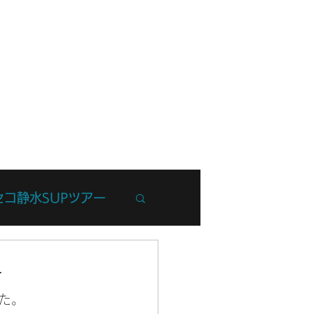
フ紹介
ブログ
お問い合わせ
セコ静水SUPツアー
州Trip
ー
た。