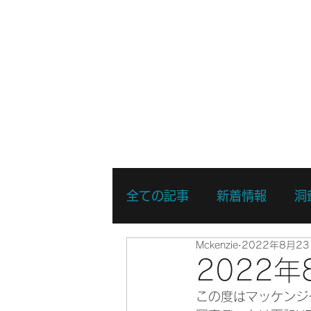
ホーム
新着情報
湖・静水
全ての記事
新着情報
洞
Mckenzie
2022年8月2
リバーSUPスキルアップコ
2022
この度はマッケンジ
リバーSUPスポットプレイ