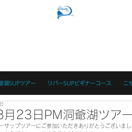
SUPコース
リバーSUPコース
予約フォーム
スタッ
爺湖SUPツアー
リバーSUPビギナーコース
ニ
3日
ース
カスタマイズツアー
日々のあれこれ
本
年8月23日PM洞爺湖ツア
ーサップツアーにご参加いただきありがとうございまし
リバーサーフィン体験
リバーSUP体験