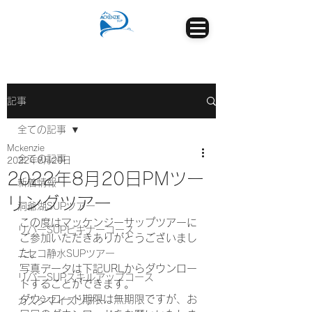
記事
全ての記事
Mckenzie
全ての記事
2022年8月20日
2022年8月20日PMツー
新着情報
リングツアー
洞爺湖SUPツアー
この度はマッケンジーサップツアーに
リバーSUPビギナーコース
ご参加いただきありがとうございまし
た。
ニセコ静水SUPツアー
写真データは下記URLからダウンロー
リバーSUPスキルアップコース
ドすることができます。
ダウンロード期限は無期限ですが、お
カスタマイズツアー