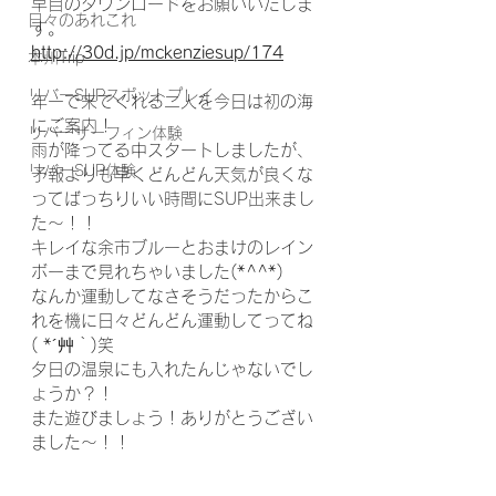
早目のダウンロードをお願いいたしま
日々のあれこれ
す。
http://30d.jp/mckenziesup/174
本州Trip
リバーSUPスポットプレイ
年一で来てくれる二人を今日は初の海
にご案内！
リバーサーフィン体験
雨が降ってる中スタートしましたが、
リバーSUP体験
予報よりも早くどんどん天気が良くな
ってばっちりいい時間にSUP出来まし
た～！！
キレイな余市ブルーとおまけのレイン
ボーまで見れちゃいました(*^^*)
なんか運動してなさそうだったからこ
れを機に日々どんどん運動してってね
( *´艸｀)笑
夕日の温泉にも入れたんじゃないでし
ょうか？！
また遊びましょう！ありがとうござい
ました～！！