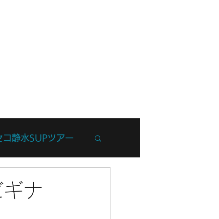
フ紹介
ブログ
お問い合わせ
セコ静水SUPツアー
州Trip
ビギナ