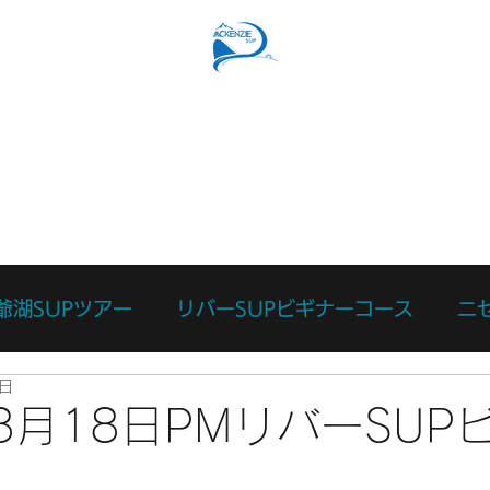
SUPコース
リバーSUPコース
予約フォーム
スタッ
爺湖SUPツアー
リバーSUPビギナーコース
ニ
8日
ース
カスタマイズツアー
日々のあれこれ
本
年8月18日PMリバーSUP
リバーサーフィン体験
リバーSUP体験