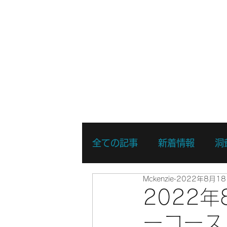
ホーム
新着情報
湖・静水
全ての記事
新着情報
洞
Mckenzie
2022年8月1
リバーSUPスキルアップコ
2022
ーコース
リバーSUPスポットプレイ