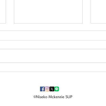
Welcome to lake Toya💙
洞爺
©Niseko Mckenzie SUP