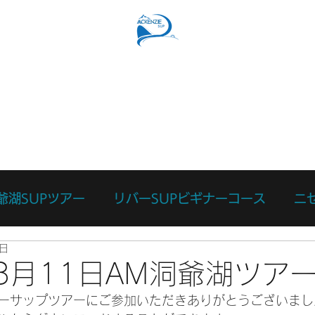
SUPコース
リバーSUPコース
予約フォーム
スタッ
爺湖SUPツアー
リバーSUPビギナーコース
ニ
1日
ース
カスタマイズツアー
日々のあれこれ
本
年8月11日AM洞爺湖ツア
ーサップツアーにご参加いただきありがとうございまし
リバーサーフィン体験
リバーSUP体験