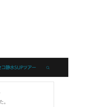
フ紹介
ブログ
お問い合わせ
セコ静水SUPツアー
州Trip
ー
た。