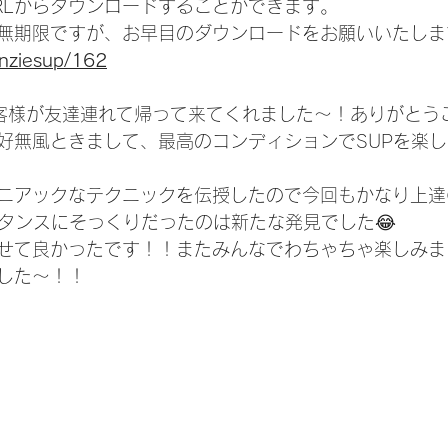
RLからダウンロードすることができます。
無期限ですが、お早目のダウンロードをお願いいたしま
enziesup/162
客様が友達連れて帰って来てくれました〜！ありがとう
好無風ときまして、最高のコンディションでSUPを楽
ニアックなテクニックを伝授したので今回もかなり上達
スタンスにそっくりだったのは新たな発見でした😂
せて良かったです！！またみんなでわちゃちゃ楽しみま
した〜！！