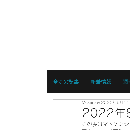
ホーム
新着情報
湖・静水
全ての記事
新着情報
洞
Mckenzie
2022年8月1
リバーSUPスキルアップコ
2022
この度はマッケンジ
リバーSUPスポットプレイ