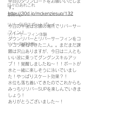
早目のダウンロードをお願いいたしま
日々のあれこれ
す。
http://30d.jp/mckenziesup/132
本州Trip
リバーSUPスポットプレイ
今日の午後は念願の場所でリバーサー
フィン！
リバーサーフィン体験
ダウンリバーとリバーサーフィンをコ
リバーSUP体験
ツコツ重ねてきた二人。。まだまだ課
題は沢山ありますが、今日は二人とも
いい波に乗ってグングンスキルアッ
プ！！覚醒しましたね～！！ボートが
水と一緒に楽しそうに泳いでいまし
た！やっぱりスケート効果？！
水位も落ち着いてきたのでこれからも
みっちりリバーSUPを楽しんでいきま
しょう！
ありがとうございました～！