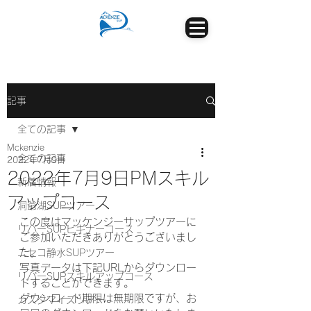
記事
全ての記事
Mckenzie
全ての記事
2022年7月9日
2022年7月9日PMスキル
新着情報
アップコース
洞爺湖SUPツアー
この度はマッケンジーサップツアーに
リバーSUPビギナーコース
ご参加いただきありがとうございまし
た。
ニセコ静水SUPツアー
写真データは下記URLからダウンロー
リバーSUPスキルアップコース
ドすることができます。
ダウンロード期限は無期限ですが、お
カスタマイズツアー