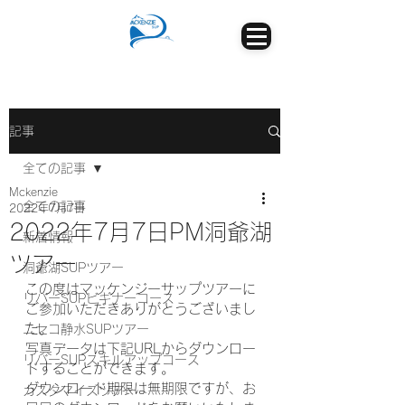
記事
全ての記事
Mckenzie
全ての記事
2022年7月7日
2022年7月7日PM洞爺湖
新着情報
ツアー
洞爺湖SUPツアー
この度はマッケンジーサップツアーに
リバーSUPビギナーコース
ご参加いただきありがとうございまし
た。
ニセコ静水SUPツアー
写真データは下記URLからダウンロー
リバーSUPスキルアップコース
ドすることができます。
ダウンロード期限は無期限ですが、お
カスタマイズツアー