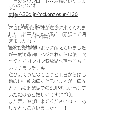
早目のダウンロードをお願いいたしま
日々のあれこれ
す。
http://30d.jp/mckenziesup/130
本州Trip
リバーSUPスポットプレイ
本日は仲良し姉妹が遊びに来てくれま
した！若干の向かい風の中頑張って漕
リバーサーフィン体験
ぎましたね～！
リバーSUP体験
最初は落ちないように耐えていました
が一度洞爺湖にハグされたら最後、吹
っ切れてガンガン洞爺湖へ落っこちて
いってました。笑
遊びまくったのできっと明日からは心
地のいい筋肉痛だと思いますが、痛み
とともに洞爺湖でのSUPを思い出して
いただけると嬉しいです(^^)笑
また是非遊びに来てくださいね～！あ
りがとうございました～！！