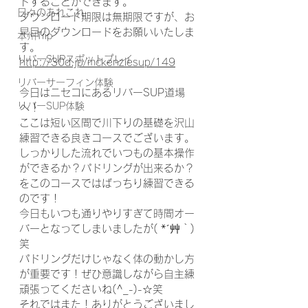
ドすることができます。
日々のあれこれ
ダウンロード期限は無期限ですが、お
早目のダウンロードをお願いいたしま
本州Trip
す。
リバーSUPスポットプレイ
http://30d.jp/mckenziesup/149
リバーサーフィン体験
今日はニセコにあるリバーSUP道場
リバーSUP体験
へ！
ここは短い区間で川下りの基礎を沢山
練習できる良きコースでございます。
しっかりした流れでいつもの基本操作
ができるか？パドリングが出来るか？
をこのコースではばっちり練習できる
のです！
今日もいつも通りやりすぎて時間オー
バーとなってしまいましたが( *´艸｀)
笑
パドリングだけじゃなく体の動かし方
が重要です！ぜひ意識しながら自主練
頑張ってくださいね(^_-)-☆笑
それではまた！ありがとうございまし