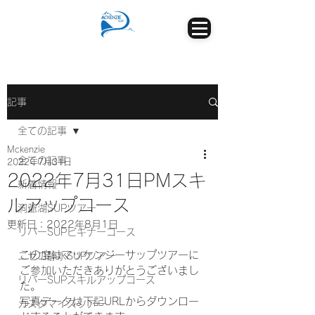
記事
全ての記事
Mckenzie
全ての記事
2022年7月31日
2022年7月31日PMスキ
新着情報
ルアップコース
洞爺湖SUPツアー
更新日：
2022年8月1日
リバーSUPビギナーコース
この度はマッケンジーサップツアーに
ニセコ静水SUPツアー
ご参加いただきありがとうございまし
リバーSUPスキルアップコース
た。
写真データは下記URLからダウンロー
カスタマイズツアー