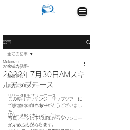
記事
全ての記事
Mckenzie
全ての記事
2022年7月30日
2022年7月30日AMスキ
新着情報
ルアップコース
洞爺湖SUPツアー
リバーSUPビギナーコース
この度はマッケンジーサップツアーに
ご参加いただきありがとうございまし
ニセコ静水SUPツアー
た。
リバーSUPスキルアップコース
写真データは下記URLからダウンロー
ドすることができます。
カスタマイズツアー