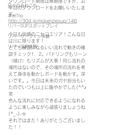
ダウンロード期限は無期限ですが、お
日々のあれこれ
早目のダウンロードをお願いいたしま
す。
本州Trip
http://30d.jp/mckenziesup/146
リバーSUPスポットプレイ
今日も快晴のニセコエリア！こんな日
リバーサーフィン体験
は川に限ります！
リバーSUP体験
とても練習になるいい流れで動きの確
認チェック1．2。パドリングもリーン
（傾け）もリズムが大事！同じ流れの
場所はないので、その場所の流れを考
えて身体を動かしボードを動かす。深
いです。。今日は未来のガヤ担当もい
たのでいつも以上に賑やかでした(^^♪
笑
色んな流れに対応できるようになれる
ように楽しみながら頑張りましょうね
(^_-)-☆
それではまた！ありがとうございまし
た！！