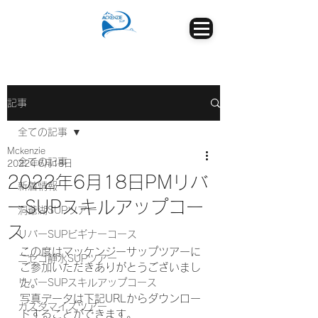
記事
全ての記事
Mckenzie
全ての記事
2022年6月18日
2022年6月18日PMリバ
新着情報
ーSUPスキルアップコー
洞爺湖SUPツアー
ス
リバーSUPビギナーコース
この度はマッケンジーサップツアーに
ニセコ静水SUPツアー
ご参加いただきありがとうございまし
リバーSUPスキルアップコース
た。
写真データは下記URLからダウンロー
カスタマイズツアー
ドすることができます。