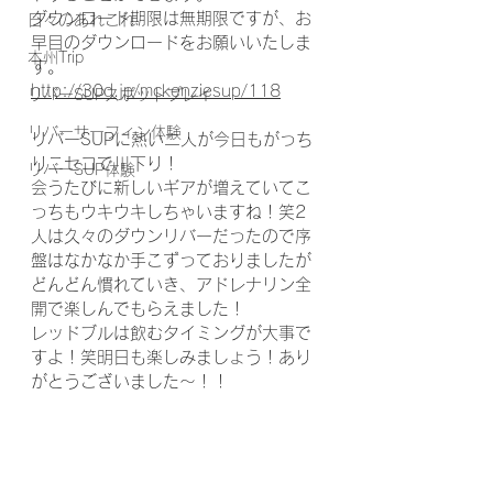
ダウンロード期限は無期限ですが、お
日々のあれこれ
早目のダウンロードをお願いいたしま
本州Trip
す。
http://30d.jp/mckenziesup/118
リバーSUPスポットプレイ
リバーサーフィン体験
リバーSUPに熱い二人が今日もがっち
りニセコで川下り！
リバーSUP体験
会うたびに新しいギアが増えていてこ
っちもウキウキしちゃいますね！笑2
人は久々のダウンリバーだったので序
盤はなかなか手こずっておりましたが
どんどん慣れていき、アドレナリン全
開で楽しんでもらえました！
レッドブルは飲むタイミングが大事で
すよ！笑明日も楽しみましょう！あり
がとうございました〜！！