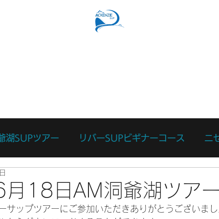
SUPコース
リバーSUPコース
予約フォーム
スタッ
爺湖SUPツアー
リバーSUPビギナーコース
ニ
8日
ース
カスタマイズツアー
日々のあれこれ
本
年6月18日AM洞爺湖ツア
ーサップツアーにご参加いただきありがとうございまし
リバーサーフィン体験
リバーSUP体験