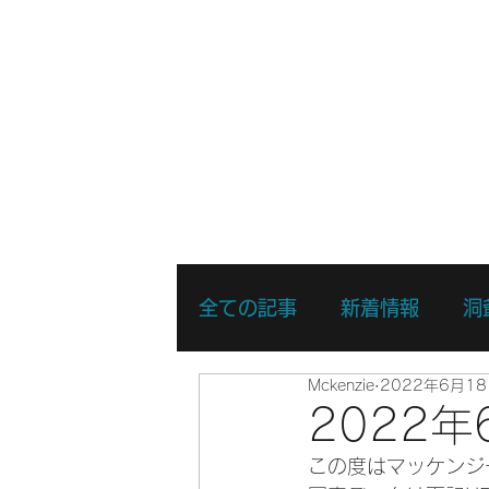
ホーム
新着情報
湖・静水
全ての記事
新着情報
洞
Mckenzie
2022年6月1
リバーSUPスキルアップコ
2022
この度はマッケンジ
リバーSUPスポットプレイ