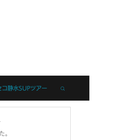
フ紹介
ブログ
お問い合わせ
セコ静水SUPツアー
州Trip
ー
た。