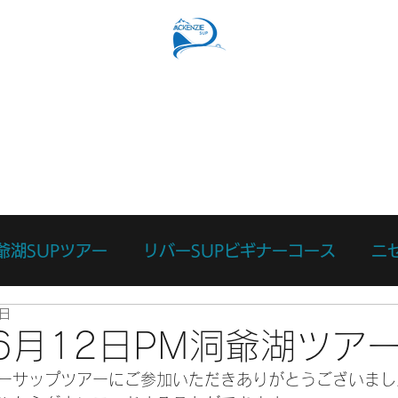
SUPコース
リバーSUPコース
予約フォーム
スタッ
爺湖SUPツアー
リバーSUPビギナーコース
ニ
2日
ース
カスタマイズツアー
日々のあれこれ
本
年6月12日PM洞爺湖ツア
ーサップツアーにご参加いただきありがとうございまし
リバーサーフィン体験
リバーSUP体験