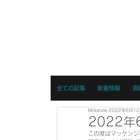
ホーム
新着情報
湖・静水
全ての記事
新着情報
洞
Mckenzie
2022年6月1
リバーSUPスキルアップコ
2022
この度はマッケンジ
リバーSUPスポットプレイ