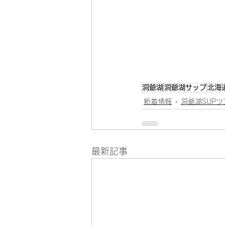
洞爺湖
洞爺湖サップ
北海
新着情報
洞爺湖SUPツ
最新記事