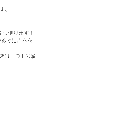
す。
引っ張ります！
守る姿に青春を
きは一つ上の漢