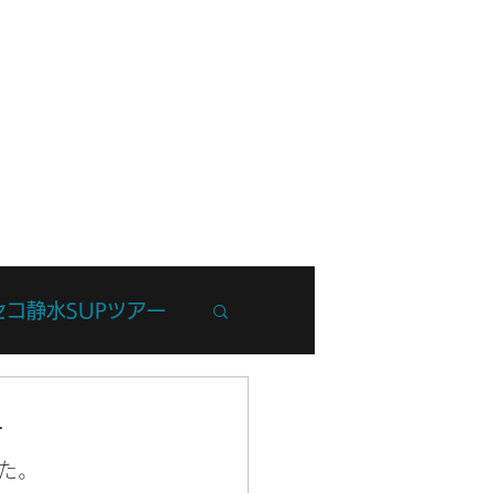
フ紹介
ブログ
お問い合わせ
セコ静水SUPツアー
州Trip
ー
た。