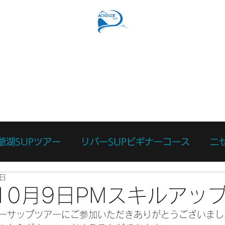
SUPコース
リバーSUPコース
予約フォーム
スタッ
爺湖SUPツアー
リバーSUPビギナーコース
ニ
9日
ース
カスタマイズツアー
日々のあれこれ
本
年10月9日PMスキルアッ
ーサップツアーにご参加いただきありがとうございまし
リバーサーフィン体験
リバーSUP体験