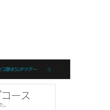
フ紹介
ブログ
お問い合わせ
セコ静水SUPツアー
州Trip
プコース
た。