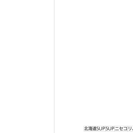
北海道SUP
SUP
ニセコ
リ