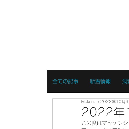
ホーム
新着情報
湖・静水
全ての記事
新着情報
洞
Mckenzie
2022年10月
リバーSUPスキルアップコ
2022
この度はマッケンジ
リバーSUPスポットプレイ