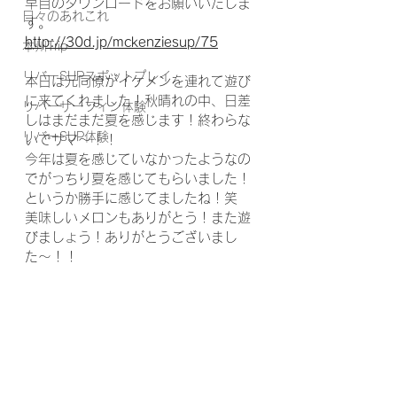
早目のダウンロードをお願いいたしま
日々のあれこれ
す。
http://30d.jp/mckenziesup/75
本州Trip
リバーSUPスポットプレイ
本日は元同僚がイケメンを連れて遊び
に来てくれました！秋晴れの中、日差
リバーサーフィン体験
しはまだまだ夏を感じます！終わらな
リバーSUP体験
いでサマ〜！！
今年は夏を感じていなかったようなの
でがっちり夏を感じてもらいました！
というか勝手に感じてましたね！笑
美味しいメロンもありがとう！また遊
びましょう！ありがとうございまし
た〜！！