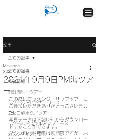
記事
全ての記事
Mckenzie
全ての記事
2021年9月9日
2021年9月9日PM海ツア
新着情報
ー
洞爺湖SUPツアー
この度はマッケンジーサップツアーに
リバーSUPビギナーコース
ご参加いただきありがとうございまし
た。
ニセコ静水SUPツアー
写真データは下記URLからダウンロー
リバーSUPスキルアップコース
ドすることができます。
ダウンロード期限は無期限ですが、お
カスタマイズツアー