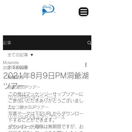
記事
全ての記事
Mckenzie
全ての記事
2021年8月9日
2021年8月9日PM洞爺湖
新着情報
ツアー
洞爺湖SUPツアー
この度はマッケンジーサップツアーに
リバーSUPビギナーコース
ご参加いただきありがとうございまし
た。
ニセコ静水SUPツアー
写真データは下記URLからダウンロー
リバーSUPスキルアップコース
ドすることができます。
ダウンロード期限は無期限ですが、お
カスタマイズツアー