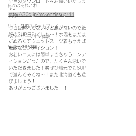
早目のダウンロードをお願いいたしま
日々のあれこれ
す。
http://30d.jp/mckenziesup/44
本州Trip
リバーSUPスポットプレイ
今日は晴れてないけど風がないので絶
好のSUP日和でした～！水温もまだま
リバーサーフィン体験
だぬるくてウェットスーツ着ちゃえば
リバーSUP体験
無敵なコンディション！
お若い二人には簡単すぎちゃうコンデ
ィションだったので、たくさん泳いで
いただきました！笑ぜひ地元でもSUP
で遊んでみてね～！また北海道でも遊
びましょう！
ありがとうございました！！