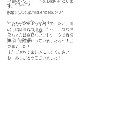
早目のダウンロードをお願いいたしま
日々のあれこれ
す。
http://30d.jp/mckenziesup/37
本州Trip
リバーSUPスポットプレイ
午後もうだるような暑さでしたが、川
の上は爽快な気温でした～！元気なお
リバーサーフィン体験
兄ちゃんは身軽なフットワークで縦横
リバーSUP体験
無尽に漕ぎまわっていましたね～！お
見事でした！
またご家族で楽しみに来てください
ね！ありがとうございました！