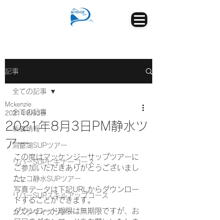
記事
全ての記事
Mckenzie
全ての記事
2021年8月3日
2021年8月3日PM静水ツ
新着情報
アー
洞爺湖SUPツアー
この度はマッケンジーサップツアーに
リバーSUPビギナーコース
ご参加いただきありがとうございまし
た。
ニセコ静水SUPツアー
写真データは下記URLからダウンロー
リバーSUPスキルアップコース
ドすることができます。
ダウンロード期限は無期限ですが、お
カスタマイズツアー