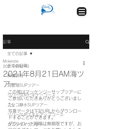
記事
全ての記事
Mckenzie
全ての記事
2021年8月21日
2021年8月21日AM海ツ
新着情報
アー
洞爺湖SUPツアー
この度はマッケンジーサップツアーに
リバーSUPビギナーコース
ご参加いただきありがとうございまし
た。
ニセコ静水SUPツアー
写真データは下記URLからダウンロー
リバーSUPスキルアップコース
ドすることができます。
ダウンロード期限は無期限ですが、お
カスタマイズツアー