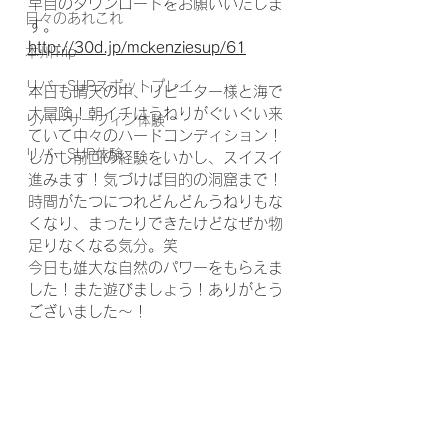
早目のダウンロードをお願いいたしま
日々のあれこれ
す。
http://30d.jp/mckenziesup/61
本州Trip
リバーSUPスポットプレイ
本日も晴天の中、リピーター様と海で
大冒険！朝イチはうねりがぐいぐい来
リバーサーフィン体験
ていて中々のハードコンディション！
リバーSUP体験
しかし前回の経験をいかし、スイスイ
進みます！気づけば目的の洞窟まで！
時間がたつにつれどんどんうねりもな
くなり、まったりできたけどなぜか物
足りなくなる気分。笑
今日も雄大な自然のパワーをもらえま
した！また遊びましょう！ありがとう
ございました～！