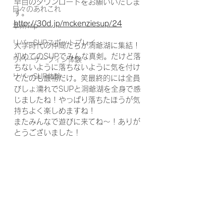
早目のダウンロードをお願いいたしま
日々のあれこれ
す。
http://30d.jp/mckenziesup/24
本州Trip
リバーSUPスポットプレイ
大学時代の仲間たちが洞爺湖に集結！
初めてのSUPでみんな真剣。だけど落
リバーサーフィン体験
ちないように落ちないように気を付け
リバーSUP体験
てたのも最初だけ。笑最終的には全員
びしょ濡れでSUPと洞爺湖を全身で感
じましたね！やっぱり落ちたほうが気
持ちよく楽しめますね！
またみんなで遊びに来てね～！ありが
とうございました！