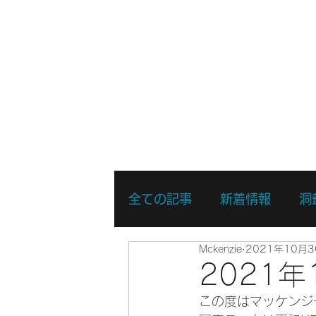
ホーム
新着情報
湖・静水
全ての記事
新着情報
洞
Mckenzie
2021年10月3
リバーSUPスキルアップコ
2021
この度はマッケンジ
リバーSUPスポットプレイ