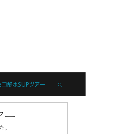
フ紹介
ブログ
お問い合わせ
セコ静水SUPツアー
州Trip
アー
た。