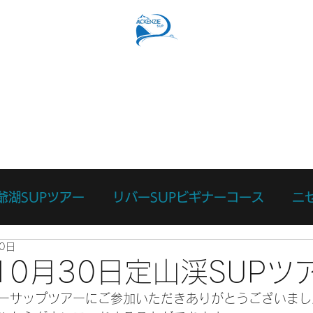
SUPコース
リバーSUPコース
予約フォーム
スタッ
爺湖SUPツアー
リバーSUPビギナーコース
ニ
0日
ース
カスタマイズツアー
日々のあれこれ
本
年10月30日定山渓SUPツ
ーサップツアーにご参加いただきありがとうございまし
リバーサーフィン体験
リバーSUP体験