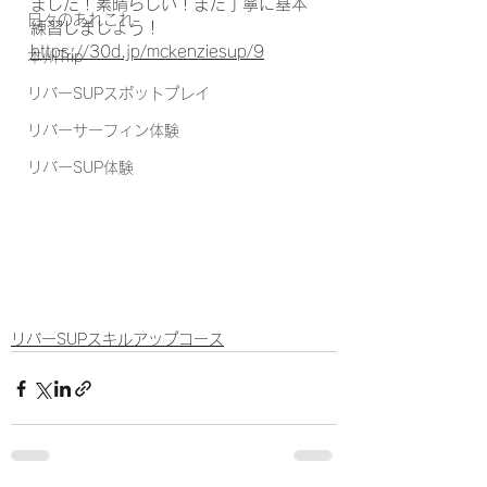
ました！素晴らしい！また丁寧に基本
日々のあれこれ
練習しましょう！
https://30d.jp/mckenziesup/9
本州Trip
リバーSUPスポットプレイ
リバーサーフィン体験
リバーSUP体験
リバーSUPスキルアップコース