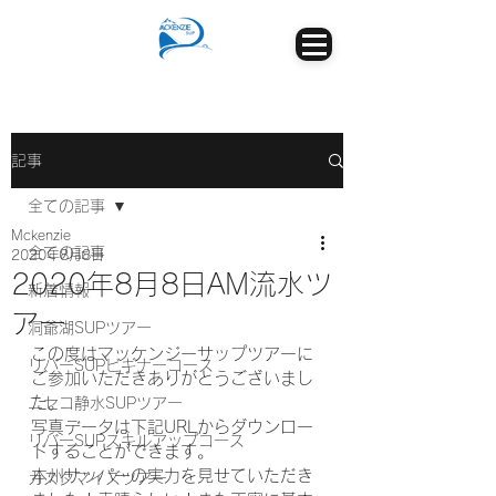
記事
全ての記事
Mckenzie
全ての記事
2020年8月8日
2020年8月8日AM流水ツ
新着情報
アー
洞爺湖SUPツアー
この度はマッケンジーサップツアーに
リバーSUPビギナーコース
ご参加いただきありがとうございまし
た。
ニセコ静水SUPツアー
写真データは下記URLからダウンロー
リバーSUPスキルアップコース
ドすることができます。
本州サッパーの実力を見せていただき
カスタマイズツアー