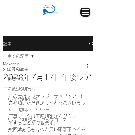
記事
全ての記事
Mckenzie
全ての記事
2020年7月18日
2020年7月17日午後ツア
新着情報
ー
洞爺湖SUPツアー
この度はマッケンジーサップツアーに
リバーSUPビギナーコース
ご参加いただきありがとうございまし
た。
ニセコ静水SUPツアー
写真データは下記URLからダウンロー
リバーSUPスキルアップコース
ドすることができます。
次回はもうちょっと長い距離下ってみ
カスタマイズツアー