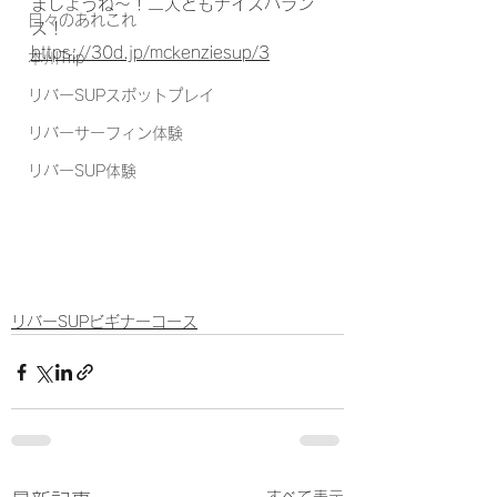
ましょうね〜！二人ともナイスバラン
日々のあれこれ
ス！
https://30d.jp/mckenziesup/3
本州Trip
リバーSUPスポットプレイ
リバーサーフィン体験
リバーSUP体験
リバーSUPビギナーコース