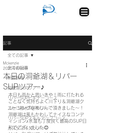
記事
全ての記事
Mckenzie
全ての記事
2025年8月8日
本日の洞爺湖＆リバー
新着情報
SUPツアー♪
洞爺湖SUPツアー
本日も雨かと思いきや！雨に打たれる
リバーSUPビギナーコース
ことなく気持ちよく川下り＆洞爺湖ク
ルージングを楽しんで頂きました～！
ニセコ静水SUPツアー
洞爺湖は風もかわしてナイスなコンデ
リバーSUPスキルアップコース
ィション♪水温も丁度良く最高のSUP日
和でございました😊
カスタマイズツアー