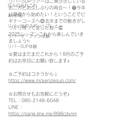
リバーSUPツアーはご無沙汰している
日々のあれこれ
お二方とお久しぶりの再会～！😆今年
は基礎から始めたい！ということでビ
本州Trip
ギナーコースへ😊去年までの動きがし
リバーSUPスポットプレイ
っかり残ってましたね～👏
2025シーズンこれから楽しんでいき
リバーサーフィン体験
ましょう✨
リバーSUP体験
☆夏はまだまだこれから！8月のご予
約はお早目にお願い致します♪
☆ご予約はコチラから↓
https://www.mckenziesup.com/
☆お問合せもお気軽にどうぞ♪
TEL：080-2148-6048
LINE：
https://page.line.me/898cdvnm