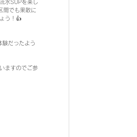
流水SUPを楽し
区間でも果敢に
う！👍
体験だったよう
いますのでご参