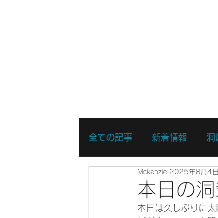
ホーム
新着情報
湖・静水
全ての記事
新着情報
洞
Mckenzie
2025年8月4
リバーSUPスキルアップコ
本日の洞
本日は久しぶりに太
リバーSUPスポットプレイ