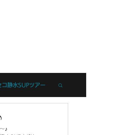
フ紹介
ブログ
お問い合わせ
セコ静水SUPツアー
州Trip
♪
～♪