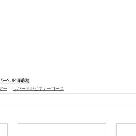
バーSUP
洞爺湖
アー
リバーSUPビギナーコース