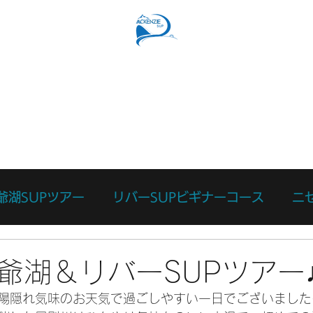
SUPコース
リバーSUPコース
予約フォーム
スタッ
爺湖SUPツアー
リバーSUPビギナーコース
ニ
日
ース
カスタマイズツアー
日々のあれこれ
本
爺湖＆リバーSUPツアー
陽隠れ気味のお天気で過ごしやすい一日でございました
リバーサーフィン体験
リバーSUP体験