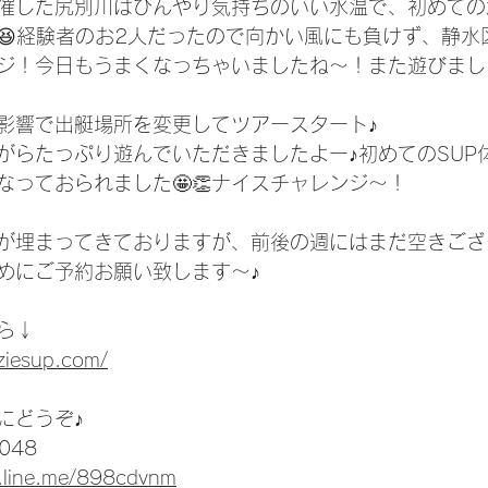
催した尻別川はひんやり気持ちのいい水温で、初めての
😆経験者のお2人だったので向かい風にも負けず、静水
ジ！今日もうまくなっちゃいましたね～！また遊びましょ
影響で出艇場所を変更してツアースタート♪
がらたっぷり遊んでいただきましたよー♪初めてのSUP
なっておられました🤩👏ナイスチャレンジ～！
が埋まってきておりますが、前後の週にはまだ空きござ
めにご予約お願い致します～♪
ら↓
ziesup.com/
にどうぞ♪
048
e.line.me/898cdvnm