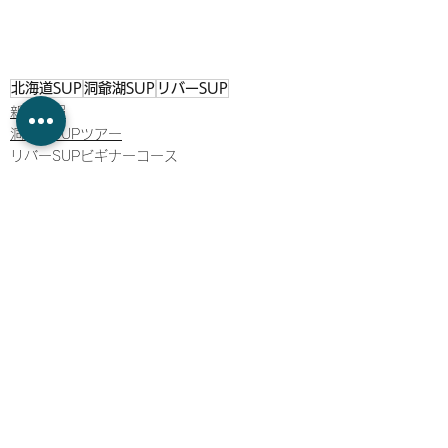
北海道SUP
洞爺湖SUP
リバーSUP
新着情報
洞爺湖SUPツアー
リバーSUPビギナーコース
すべて表示
最新記事