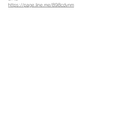
https://page.line.me/898cdvnm