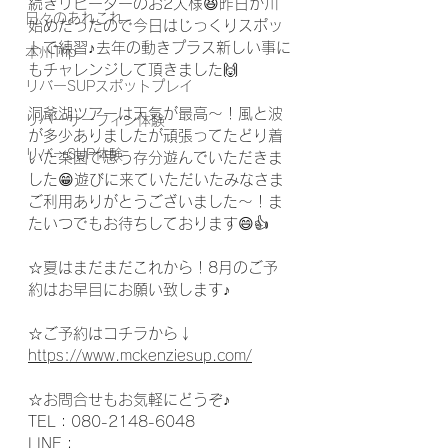
続きリピーターのお2人様😆昨日が川
日々のあれこれ
始めだったので今日はじっくりスポッ
トで練習♪去年の動きプラス新しい事に
本州Trip
もチャレンジして頂きました🙌
リバーSUPスポットプレイ
洞爺湖ツアーは天気が最高～！風と波
リバーサーフィン体験
が多少ありましたが頑張ってたどり着
リバーSUP体験
いた楽園で思う存分遊んでいただきま
した😁遊びに来ていただいたみなさま
ご利用ありがとうございました～！ま
たいつでもお待ちしております😄👍
☆夏はまだまだこれから！8月のご予
約はお早目にお願い致します♪
☆ご予約はコチラから↓
https://www.mckenziesup.com/
☆お問合せもお気軽にどうぞ♪
TEL：080-2148-6048
LINE：