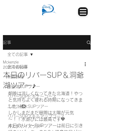
記事
全ての記事
Mckenzie
全ての記事
2025年8月9日
本日のリバーSUP＆洞爺
新着情報
湖ツアー♪
洞爺湖SUPツアー
朝晩は涼しくなってきた北海道！やっ
リバーSUPビギナーコース
と気持ちよく寝れる時期になってきま
した～😊
ニセコ静水SUPツアー
しかしまだまだ昼間は太陽が元気
リバーSUPスキルアップコース
～！！水遊びには最高です💙
本日のリバーSUPツアーは前日に引き
カスタマイズツアー