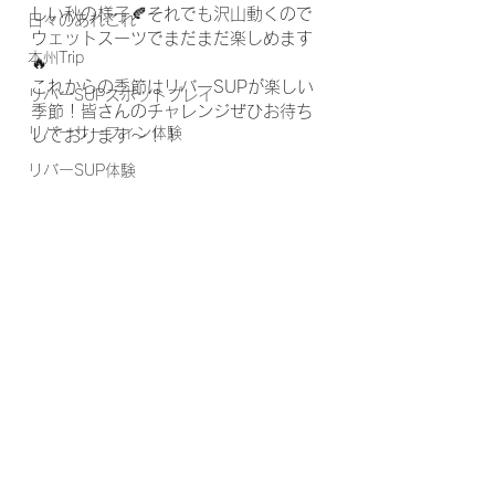
しい秋の様子🍂それでも沢山動くので
日々のあれこれ
ウェットスーツでまだまだ楽しめます
本州Trip
🔥
これからの季節はリバーSUPが楽しい
リバーSUPスポットプレイ
季節！皆さんのチャレンジぜひお待ち
リバーサーフィン体験
しております～！！
リバーSUP体験