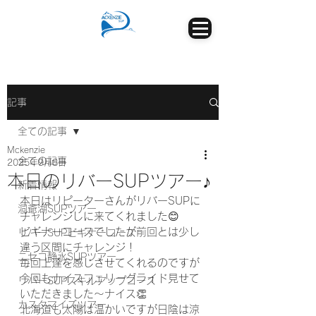
記事
全ての記事
Mckenzie
全ての記事
2025年9月8日
本日のリバーSUPツアー♪
新着情報
本日はリピーターさんがリバーSUPに
洞爺湖SUPツアー
チャレンジしに来てくれました😊
ビギナーコースでしたが前回とは少し
リバーSUPビギナーコース
違う区間にチャレンジ！
ニセコ静水SUPツアー
毎回上達を感じさせてくれるのですが
今回もナイスフェリーグライド見せて
リバーSUPスキルアップコース
いただきました～ナイス👏
カスタマイズツアー
北海道も太陽は温かいですが日陰は涼