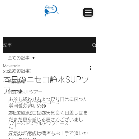
記事
全ての記事
Mckenzie
全ての記事
2025年8月18日
本日のニセコ静水SUPツ
新着情報
アー♪
洞爺湖SUPツアー
お盆も終わりちょっぴり日常に戻った
リバーSUPビギナーコース
雰囲気の週初め😊
本日のニセコはお天気良く日差しはま
ニセコ静水SUPツアー
だまだ夏を感じる暑さでございまし
リバーSUPスキルアップコース
た！
元気なご家族は漕ぎもお上手で追いか
カスタマイズツアー