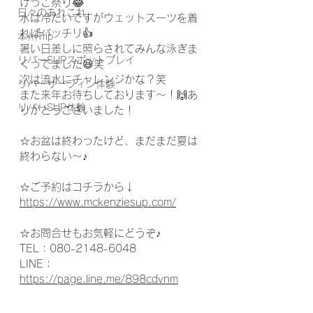
けっこ祭り😂
日々のあれこれ
水は冷たいですがウェットスーツを着
ればバッチリ👍
本州Trip
暑い日差しに照らされてみんな泳ぎま
リバーSUPスポットプレイ
くってました😆笑
次は流水にチャレンジかな？笑
リバーサーフィン体験
また来年お待ちしております～！🙌あ
リバーSUP体験
りがとうございました！
☆お盆は終わったけど、まだまだ夏は
終わらない～♪
☆ご予約はコチラから↓
https://www.mckenziesup.com/
☆お問合せもお気軽にどうぞ♪
TEL：080-2148-6048
LINE：
https://page.line.me/898cdvnm