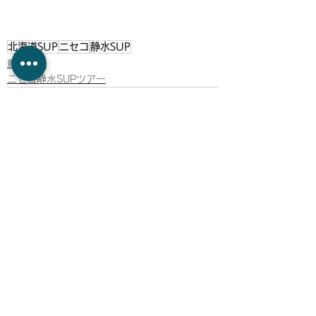
北海道SUP
ニセコ
静水SUP
新着情報
ニセコ静水SUPツアー
すべて表示
最新記事