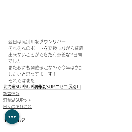
翌日は尻別川をダウンリバー！
それぞれのボートを交換しながら普段
出来ないことができた有意義な2日間
でした。
また秋にも開催予定なので今年は参加
したいと思ってまーす！
それではまた！
北海道SUP
SUP
洞爺湖SUP
ニセコ
尻別川
新着情報
洞爺湖SUPツアー
日々のあれこれ