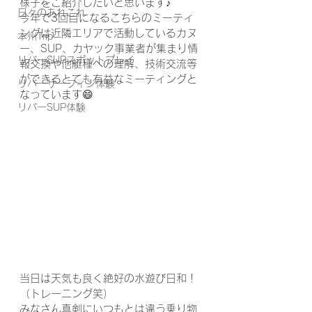
様子をご紹介したいと思います♪
日々のあれこれ
今年で3回目になるこちらのミーティ
ングは近隣エリアで活動しているカヌ
本州Trip
ー、SUP、カヤック事業者が集まり情
リバーSUPスポットプレイ
報交換や他艇種への理解、技術交流等
ができるとても有益なミーティングと
リバーサーフィン体験
なっています😄
リバーSUP体験
当日は天気も良く絶好の水遊び日和！
（トレーニング笑）
みなさん真剣にいつもとは違う乗り物