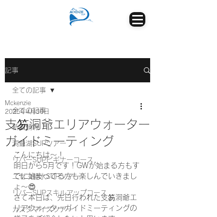
記事
全ての記事
Mckenzie
全ての記事
2025年4月30日
支笏洞爺エリアウォーター
新着情報
ガイドミーティング
洞爺湖SUPツアー
こんにちは～！
リバーSUPビギナーコース
明日から5月です！GWが始まる方もす
でに始まってる方も楽しんでいきまし
ニセコ静水SUPツアー
ょ～😍
リバーSUPスキルアップコース
さて本日は、先日行われた支笏洞爺エ
リアウォーターガイドミーティングの
カスタマイズツアー